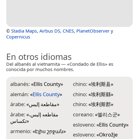
©
Stadia Maps
,
Airbus DS
,
CNES
,
PlanetObserver
y
Copernicus
En otros idiomas
Del albanés al vietnamita — «Condado de Ellis» es
conocida por muchos nombres.
albanés:
«
Ellis County
»
chino:
«
埃利斯县
»
f
p
alemán:
«
Ellis County
»
chino:
«
埃利斯縣
»
f
árabe:
«
مقاطعة إليس
»
chino:
«
埃利斯郡
»
f
árabe:
«
مقاطعه إليس،
coreano:
«
엘리스군
»
تكساس
»
f
esloveno:
«
Ellis County
»
E
armenio:
«
Էլիս շրջան
»
esloveno:
«
Okrožje
f