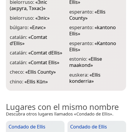
bielorruso:
«
Эліс
Ellis
»
(акруга, Тэхас)
»
g
esperanto:
«
Ellis
C
bielorruso:
«
Эліс
»
County
»
g
búlgaro:
«
Елис
»
esperanto:
«
kantono
T
Ellis
»
catalán:
«
Comtat
g
d’Ellis
»
esperanto:
«
Kantono
Ellis
»
g
catalán:
«
Comtat dEllis
»
ო
estonio:
«
Ellise
catalán:
«
Comtat Ellis
»
maakond
»
g
Έ
checo:
«
Ellis County
»
euskera:
«
Ellis
konderria
»
chino:
«
Ellis Kūn
»
Lugares con el mismo nombre
Descubra otros lugares llamados «Condado de Ellis».
Condado de Ellis
Condado de Ellis