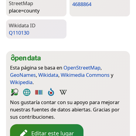
Street­Map
4688864
place=­county
Wiki­data ID
Q110130
Esta página se basa en
OpenStreetMap
,
GeoNames
,
Wikidata
,
Wikimedia Commons
y
Wikipedia
.
Nos gustaría contar con su apoyo para mejorar
nuestras fuentes de datos abiertas. Gracias por
sus contribuciones.
Editar este lugar