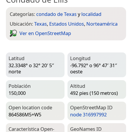
Categorías:
condado de Texas
y
localidad
Ubicación:
Texas
,
Estados Unidos
,
Norteamérica
Ver en Open­Street­Map
Latitud
Longitud
32.3348° o 32° 20′ 5″
-96.792° o 96° 47′ 31″
norte
oeste
Población
Altitud
150,000
492 pies (150 metros)
Open location code
Open­Street­Map ID
864586M5+W5
node 316997992
Característica Open­
Geo­Names ID