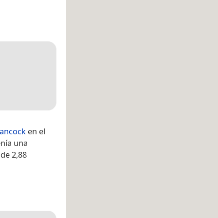
ancock
en el
enía una
 de 2,88