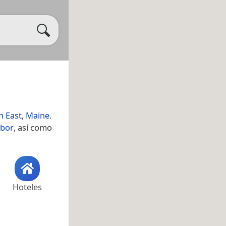
 East
,
Maine
.
rbor
, así como
Hoteles