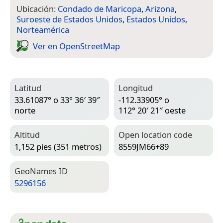
Ubicación:
Condado de Maricopa
,
Arizona
,
Suroeste de Estados Unidos
,
Estados Unidos
,
Norteamérica
Ver en Open­Street­Map
Latitud
Longitud
33.61087° o 33° 36′ 39″
-112.33905° o
norte
112° 20′ 21″ oeste
Altitud
Open location code
1,152 pies (351 metros)
8559JM66+89
Geo­Names ID
5296156