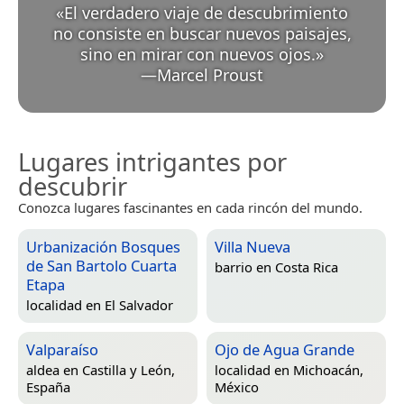
«
El verdadero viaje de descubrimiento
no consiste en buscar nuevos paisajes,
sino en mirar con nuevos ojos.
»
—
Marcel Proust
Lugares intrigantes por
descubrir
Conozca lugares fascinantes en cada rincón del mundo.
Urbanización Bosques
Villa Nueva
de San Bartolo Cuarta
barrio en
Costa Rica
Etapa
localidad en
El Salvador
Valparaíso
Ojo de Agua Grande
aldea en
Castilla y León,
localidad en
Michoacán,
España
México