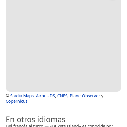
©
Stadia Maps
,
Airbus DS
,
CNES
,
PlanetObserver
y
Copernicus
En otros idiomas
Del francés al turco — «Bukete Island» es conocida por