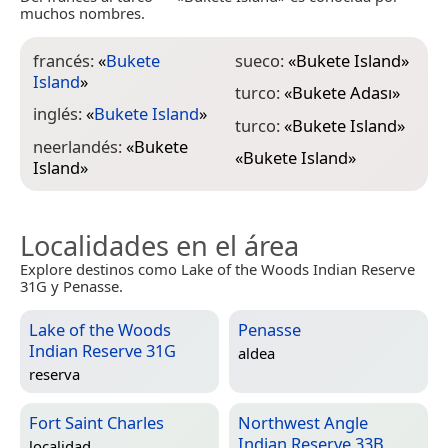
muchos nombres.
francés:
«
Bukete
sueco:
«
Bukete Island
»
Island
»
turco:
«
Bukete Adası
»
inglés:
«
Bukete Island
»
turco:
«
Bukete Island
»
neerlandés:
«
Bukete
«
Bukete Island
»
Island
»
Localidades en el área
Explore destinos como Lake of the Woods Indian Reserve
31G y Penasse.
Lake of the Woods
Penasse
Indian Reserve 31G
aldea
reserva
Fort Saint Charles
Northwest Angle
Indian Reserve 33B
localidad