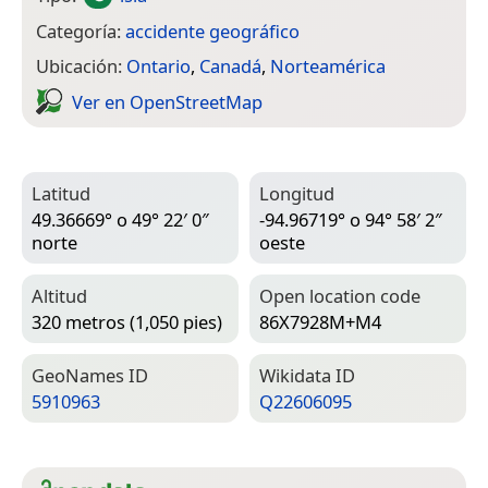
Categoría:
accidente geográfico
Ubicación:
Ontario
,
Canadá
,
Norteamérica
Ver en Open­Street­Map
Latitud
Longitud
49.36669° o 49° 22′ 0″
-94.96719° o 94° 58′ 2″
norte
oeste
Altitud
Open location code
320 metros (1,050 pies)
86X7928M+M4
Geo­Names ID
Wiki­data ID
5910963
Q22606095