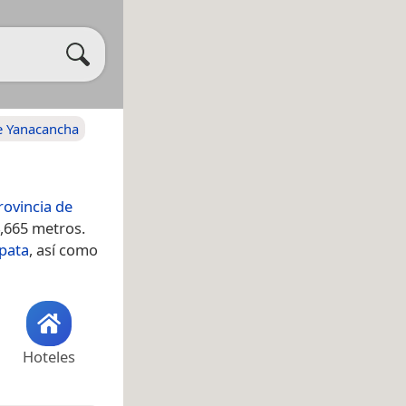
de Yanacancha
rovincia de
4,665 metros.
pata
, así como
Hoteles