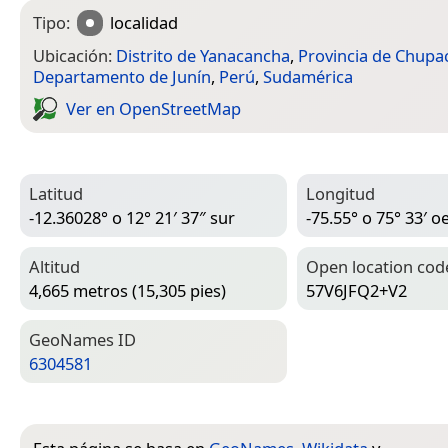
Tipo:
localidad
Ubicación:
Distrito de Yanacancha
,
Provincia de Chupa
Departamento de Junín
,
Perú
,
Sudamérica
Ver en Open­Street­Map
Latitud
Longitud
-12.36028° o 12° 21′ 37″ sur
-75.55° o 75° 33′ o
Altitud
Open location cod
4,665 metros (15,305 pies)
57V6JFQ2+V2
Geo­Names ID
6304581