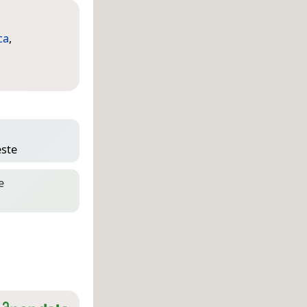
ca
,
este
e