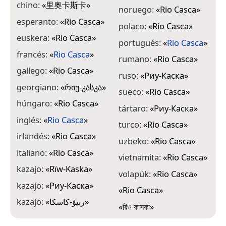
chino:
«
里奥卡斯卡
»
noruego:
«
Rio Casca
»
esperanto:
«
Rio Casca
»
polaco:
«
Rio Casca
»
euskera:
«
Rio Casca
»
portugués:
«
Rio Casca
»
francés:
«
Rio Casca
»
rumano:
«
Rio Casca
»
gallego:
«
Rio Casca
»
ruso:
«
Риу-Каска
»
georgiano:
«
რიუ-კასკა
»
sueco:
«
Rio Casca
»
húngaro:
«
Rio Casca
»
tártaro:
«
Риу-Каска
»
inglés:
«
Rio Casca
»
turco:
«
Rio Casca
»
irlandés:
«
Rio Casca
»
uzbeko:
«
Rio Casca
»
italiano:
«
Rio Casca
»
vietnamita:
«
Rio Casca
»
kazajo:
«
Rïw-Kaska
»
volapük:
«
Rio Casca
»
kazajo:
«
Риу-Каска
»
«
Rio Casca
»
kazajo:
«
رىيۋ-كاسكا
»
«
রিও কাসকা
»