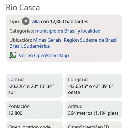
Rio Casca
Tipo:
villa
con 12,800 habitantes
Categorías:
municipio de Brasil
y
localidad
Ubicación:
Minas Gerais
,
Región Sudeste de Brasil
,
Brasil
,
Sudamérica
Ver en Open­Street­Map
Latitud
Longitud
-20.226° o 20° 13′ 34″
-42.6515° o 42° 39′ 6″
sur
oeste
Población
Altitud
12,800
364 metros (1,194 pies)
Open location code
Open­Street­Map ID