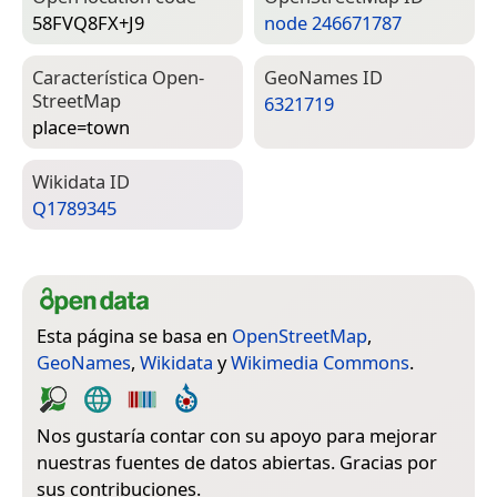
58FVQ8FX+J9
node 246671787
Característica Open­
Geo­Names ID
Street­Map
6321719
place=­town
Wiki­data ID
Q1789345
Esta página se basa en
OpenStreetMap
,
GeoNames
,
Wikidata
y
Wikimedia Commons
.
Nos gustaría contar con su apoyo para mejorar
nuestras fuentes de datos abiertas. Gracias por
sus contribuciones.