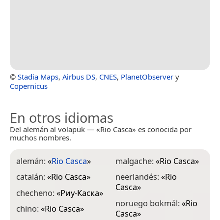
©
Stadia Maps
,
Airbus DS
,
CNES
,
PlanetObserver
y
Copernicus
En otros idiomas
Del alemán al volapük — «Rio Casca» es conocida por
muchos nombres.
alemán:
«
Rio Casca
»
malgache:
«
Rio Casca
»
catalán:
«
Rio Casca
»
neerlandés:
«
Rio
Casca
»
checheno:
«
Риу-Каска
»
noruego bokmål:
«
Rio
chino:
«
Rio Casca
»
Casca
»