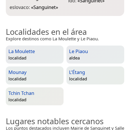
ido:
«
Sanguinet
»
l
eslovaco:
«
Sanguinet
»
Localidades en el área
Explore destinos como La Moulette y Le Piaou.
La Moulette
Le Piaou
localidad
aldea
Mounay
L’Étang
localidad
localidad
Tchin Tchan
localidad
Lugares notables cercanos
Los puntos destacados incluyen Mairie de Sanguinet y Salle