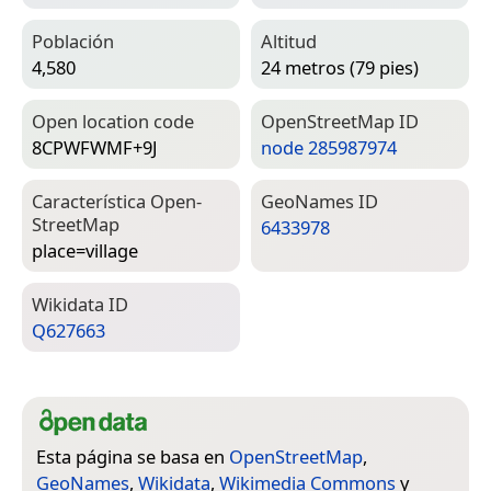
Población
Altitud
4,580
24 metros (79 pies)
Open location code
Open­Street­Map ID
8CPWFWMF+9J
node 285987974
Característica Open­
Geo­Names ID
Street­Map
6433978
place=­village
Wiki­data ID
Q627663
Esta página se basa en
OpenStreetMap
,
GeoNames
,
Wikidata
,
Wikimedia Commons
y