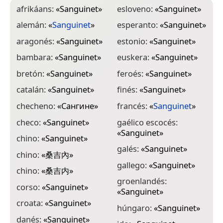
afrikáans:
«
Sanguinet
»
esloveno:
«
Sanguinet
»
i
alemán:
«
Sanguinet
»
esperanto:
«
Sanguinet
»
i
aragonés:
«
Sanguinet
»
estonio:
«
Sanguinet
»
i
«
bambara:
«
Sanguinet
»
euskera:
«
Sanguinet
»
i
bretón:
«
Sanguinet
»
feroés:
«
Sanguinet
»
i
catalán:
«
Sanguinet
»
finés:
«
Sanguinet
»
i
checheno:
«
Сангине
»
francés:
«
Sanguinet
»
k
checo:
«
Sanguinet
»
gaélico escocés:
«
Sanguinet
»
k
chino:
«
Sanguinet
»
galés:
«
Sanguinet
»
k
chino:
«
桑吉內
»
gallego:
«
Sanguinet
»
k
chino:
«
桑吉内
»
groenlandés:
k
corso:
«
Sanguinet
»
«
Sanguinet
»
k
croata:
«
Sanguinet
»
húngaro:
«
Sanguinet
»
l
danés:
«
Sanguinet
»