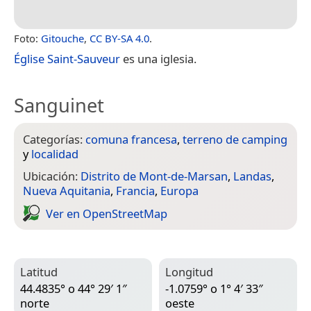
Foto:
Gitouche
,
CC BY-SA 4.0
.
Église Saint-Sauveur
es una iglesia.
Sanguinet
Categorías:
comuna francesa
,
terreno de camping
y
localidad
Ubicación:
Distrito de Mont-de-Marsan
,
Landas
,
Nueva Aquitania
,
Francia
,
Europa
Ver en Open­Street­Map
Latitud
Longitud
44.4835° o 44° 29′ 1″
-1.0759° o 1° 4′ 33″
norte
oeste