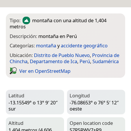
Tipo:
montaña
con una altitud de 1,404
metros
Descripción:
montaña en Perú
Categorías:
montaña
y
accidente geográfico
Ubicación:
Distrito de Pueblo Nuevo
,
Provincia de
Chincha
,
Departamento de Ica
,
Perú
,
Sudamérica
Ver en Open­Street­Map
Latitud
Longitud
-13.15549° o 13° 9′ 20″
-76.08653° o 76° 5′ 12″
sur
oeste
Altitud
Open location code
1,404 metros (4,606
57R5RWV7+R9