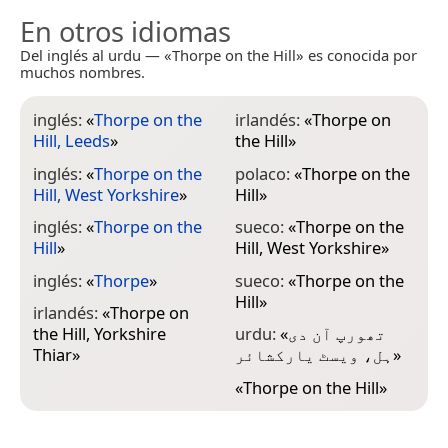
En otros idiomas
Del inglés al urdu — «Thorpe on the Hill» es conocida por
muchos nombres.
inglés:
«
Thorpe on the
irlandés:
«
Thorpe on
Hill, Leeds
»
the Hill
»
inglés:
«
Thorpe on the
polaco:
«
Thorpe on the
Hill, West Yorkshire
»
Hill
»
inglés:
«
Thorpe on the
sueco:
«
Thorpe on the
Hill
»
Hill, West Yorkshire
»
inglés:
«
Thorpe
»
sueco:
«
Thorpe on the
Hill
»
irlandés:
«
Thorpe on
the Hill, Yorkshire
urdu:
«
تھورپ آن دی
Thiar
»
ہل، ویسٹ یارکشائر
»
«
Thorpe on the Hill
»