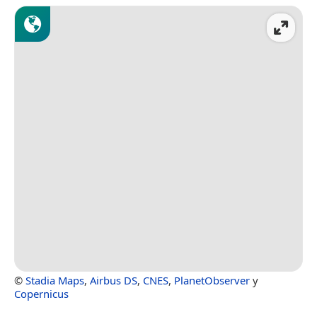
©
Stadia Maps
,
Airbus DS
,
CNES
,
PlanetObserver
y
Copernicus