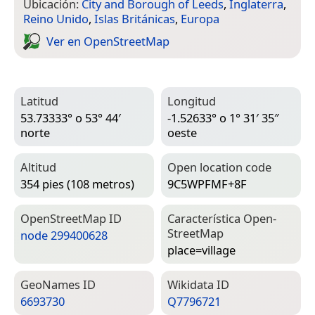
Ubicación:
City and Borough of Leeds
,
Inglaterra
,
Reino Unido
,
Islas Británicas
,
Europa
Ver en Open­Street­Map
Latitud
Longitud
53.73333° o 53° 44′
-1.52633° o 1° 31′ 35″
norte
oeste
Altitud
Open location code
354 pies (108 metros)
9C5WPFMF+8F
Open­Street­Map ID
Característica Open­
Street­Map
node 299400628
place=­village
Geo­Names ID
Wiki­data ID
6693730
Q7796721