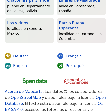
Chacoma Irpa Grande
Linares de Villafurada
pueblo en
Departamento
aldea en
Fonsagrada,
de La Paz, Bolivia
España
Los Vidrios
Barrio Buena
Esperanza
localidad en
Sonora,
México
localidad en
Barranquilla,
Colombia
Deutsch
Français
English
Português
Acerca de Mapcarta
. Los datos © los colaboradores
de
OpenStreetMap
y disponibles bajo la licencia
Open
Database
. El texto está disponible bajo la licencia
CC
BY-SA 4.0
, excepto las fotos, las direcciones y el