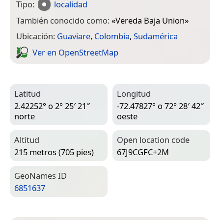
Tipo:
localidad
También conocido como:
«
Vereda Baja Union
»
Ubicación:
Guaviare
,
Colombia
,
Sudamérica
Ver en Open­Street­Map
Latitud
Longitud
2.42252° o 2° 25′ 21″
-72.47827° o 72° 28′ 42″
norte
oeste
Altitud
Open location code
215 metros (705 pies)
67J9CGFC+2M
Geo­Names ID
6851637