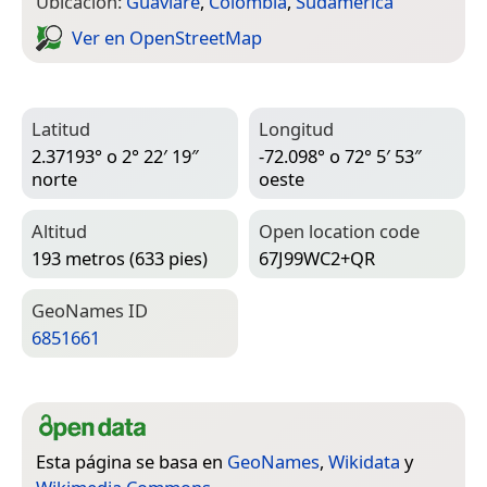
Ubicación:
Guaviare
,
Colombia
,
Sudamérica
Ver en Open­Street­Map
Latitud
Longitud
2.37193° o 2° 22′ 19″
-72.098° o 72° 5′ 53″
norte
oeste
Altitud
Open location code
193 metros (633 pies)
67J99WC2+QR
Geo­Names ID
6851661
Esta página se basa en
GeoNames
,
Wikidata
y