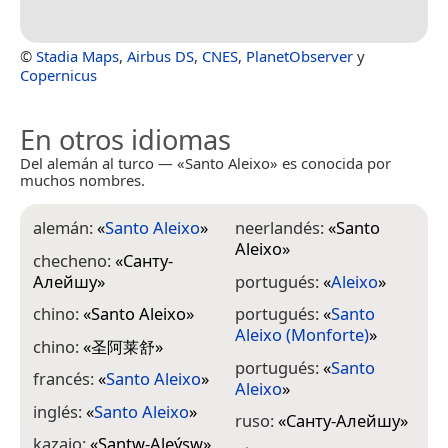
©
Stadia Maps
,
Airbus DS
,
CNES
,
PlanetObserver
y
Copernicus
En otros idiomas
Del alemán al turco — «Santo Aleixo» es conocida por
muchos nombres.
alemán:
«
Santo Aleixo
»
neerlandés:
«
Santo
Aleixo
»
checheno:
«
Санту-
Алейшу
»
portugués:
«
Aleixo
»
chino:
«
Santo Aleixo
»
portugués:
«
Santo
Aleixo (Monforte)
»
chino:
«
圣阿莱舒
»
portugués:
«
Santo
francés:
«
Santo Aleixo
»
Aleixo
»
inglés:
«
Santo Aleixo
»
ruso:
«
Санту-Алейшу
»
kazajo:
«
Santw-Aleýşw
»