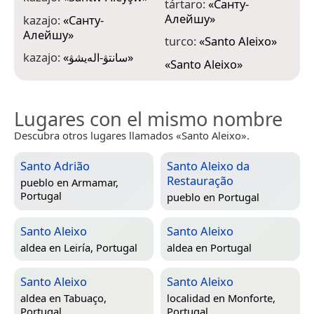
tártaro:
«
Санту-
Алейшу
»
kazajo:
«
Санту-
Алейшу
»
turco:
«
Santo Aleixo
»
kazajo:
«
سانتۋ-الەيشۋ
»
«
Santo Aleixo
»
Lugares con el mismo nombre
Descubra otros lugares llamados «Santo Aleixo».
Santo Adrião
Santo Aleixo da
Restauração
pueblo en
Armamar,
Portugal
pueblo en
Portugal
Santo Aleixo
Santo Aleixo
aldea en
Leiría, Portugal
aldea en
Portugal
Santo Aleixo
Santo Aleixo
aldea en
Tabuaço,
localidad en
Monforte,
Portugal
Portugal