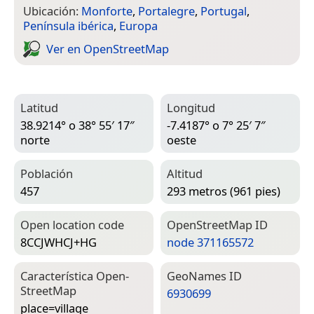
Ubicación:
Monforte
,
Portalegre
,
Portugal
,
Península ibérica
,
Europa
Ver en Open­Street­Map
Latitud
Longitud
38.9214° o 38° 55′ 17″
-7.4187° o 7° 25′ 7″
norte
oeste
Población
Altitud
457
293 metros (961 pies)
Open location code
Open­Street­Map ID
8CCJWHCJ+HG
node 371165572
Característica Open­
Geo­Names ID
Street­Map
6930699
place=­village