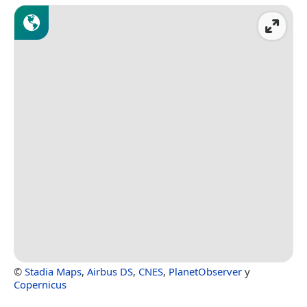
©
Stadia Maps
,
Airbus DS
,
CNES
,
PlanetObserver
y
Copernicus