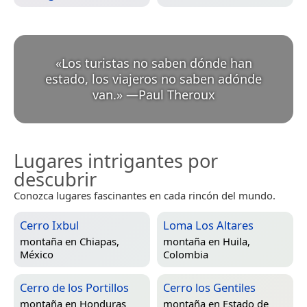
«
Los turistas no saben dónde han
estado, los viajeros no saben adónde
van.
»
—
Paul Theroux
Lugares intrigantes por
descubrir
Conozca lugares fascinantes en cada rincón del mundo.
Cerro Ixbul
Loma Los Altares
montaña en
Chiapas,
montaña en
Huila,
México
Colombia
Cerro de los Portillos
Cerro los Gentiles
montaña en
Honduras
montaña en
Estado de