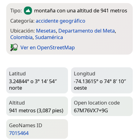
Tipo:
montaña
con una altitud de 941 metros
Categoría:
accidente geográfico
Ubicación:
Mesetas
,
Departamento del Meta
,
Colombia
,
Sudamérica
Ver en Open­Street­Map
Latitud
Longitud
3.24844° o 3° 14′ 54″
-74.13615° o 74° 8′ 10″
norte
oeste
Altitud
Open location code
941 metros (3,087 pies)
67M76VX7+9G
Geo­Names ID
7015464