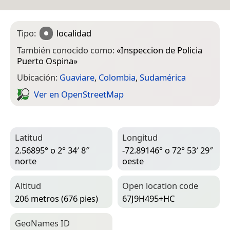
Tipo:
localidad
También conocido como:
«
Inspeccion de Policia
Puerto Ospina
»
Ubicación:
Guaviare
,
Colombia
,
Sudamérica
Ver en Open­Street­Map
Latitud
Longitud
2.56895° o 2° 34′ 8″
-72.89146° o 72° 53′ 29″
norte
oeste
Altitud
Open location code
206 metros (676 pies)
67J9H495+HC
Geo­Names ID