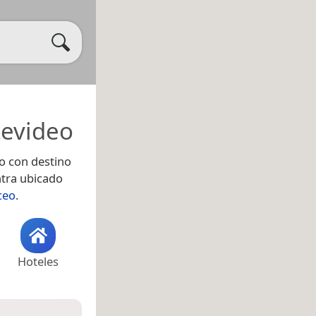
tevideo
o con destino
ntra ubicado
ceo
.
Hoteles