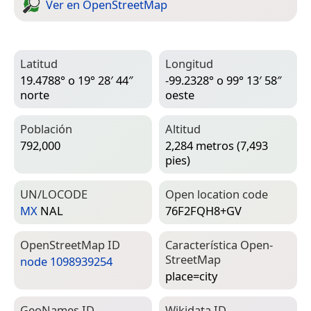
Ver en Open­Street­Map
Latitud
Longitud
19.4788° o 19° 28′ 44″
-99.2328° o 99° 13′ 58″
norte
oeste
Población
Altitud
792,000
2,284 metros (7,493
pies)
UN/LOCODE
Open location code
MX
NAL
76F2FQH8+GV
Open­Street­Map ID
Característica Open­
Street­Map
node 1098939254
place=­city
Geo­Names ID
Wiki­data ID