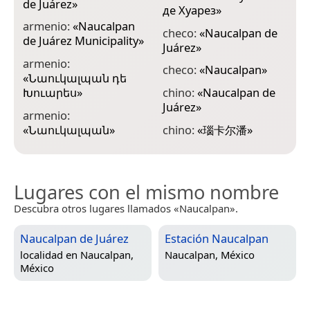
de Juárez
»
де Хуарез
»
«
armenio:
«
Naucalpan
checo:
«
Naucalpan de
e
de Juárez Municipality
»
Juárez
»
d
armenio:
checo:
«
Naucalpan
»
e
«
Նաուկալպան դե
d
Խուարես
»
chino:
«
Naucalpan de
Juárez
»
f
armenio:
«
Նաուկալպան
»
chino:
«
瑙卡尔潘
»
Lugares con el mismo nombre
Descubra otros lugares llamados «Naucalpan».
Naucalpan de Juárez
Estación Naucalpan
localidad en
Naucalpan,
Naucalpan, México
México