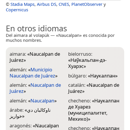
©
Stadia Maps
,
Airbus DS
,
CNES
,
PlanetObserver
y
Copernicus
En otros idiomas
Del aimara al volapük — «Naucalpan» es conocida por
muchos nombres.
aimara:
«
Naucalpan de
bielorruso:
c
Juárez
»
«
Наўкальпан-дэ-
c
Хуарэс
»
alemán:
«
Municipio
c
Naucalpan de Juárez
»
búlgaro:
«
Наукалпан
»
alemán:
«
Naucalpan de
catalán:
«
Naucalpan de
d
Juárez
»
Juárez
»
J
alemán:
«
Naucalpan
»
checheno:
«
Наукалпан
d
де Хуарез
árabe:
«
ناوكالبان دي
(муниципалитет,
e
خواريز
»
Мехико)
»
d
aragonés:
«
Naucalpan
checheno:
«
Наукалпан
e