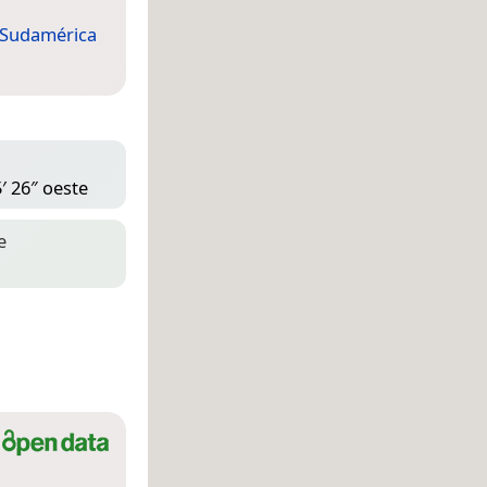
Sudamérica
′ 26″ oeste
e