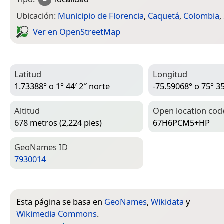
Ubicación:
Municipio de Florencia
,
Caquetá
,
Colombia
,
Ver en Open­Street­Map
Latitud
Longitud
1.73388° o 1° 44′ 2″ norte
-75.59068° o 75° 35
Altitud
Open location cod
678 metros (2,224 pies)
67H6PCM5+HP
Geo­Names ID
7930014
Esta página se basa en
GeoNames
,
Wikidata
y
Wikimedia Commons
.