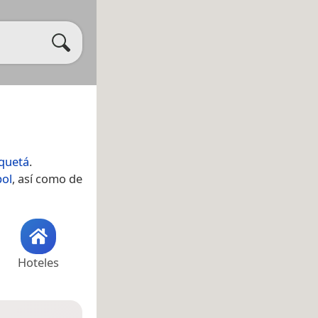
quetá
.
ol
, así como de
Hoteles