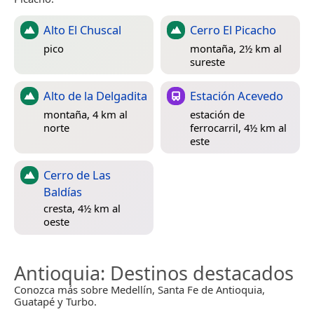
Alto El Chuscal
Cerro El Picacho
pico
montaña, 2½ km al
sureste
Alto de la Delgadita
Estación Acevedo
montaña, 4 km al
estación de
norte
ferrocarril, 4½ km al
este
Cerro de Las
Baldías
cresta, 4½ km al
oeste
Antioquia
: Destinos destacados
Conozca más sobre Medellín, Santa Fe de Antioquia,
Guatapé y Turbo.