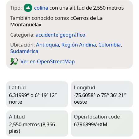
Tipo:
colina
con una altitud de 2,550 metros
También conocido como:
«
Cerros de La
Montanuela
»
Categoría:
accidente geográfico
Ubicación:
Antioquia
,
Región Andina
,
Colombia
,
Sudamérica
Ver en Open­Street­Map
Latitud
Longitud
6.31999° o 6° 19′ 12″
-75.6058° o 75° 36′ 21″
norte
oeste
Altitud
Open location code
2,550 metros (8,366
67R6899V+XM
pies)