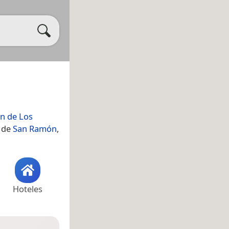
n de Los
a de
San Ramón
,
Hoteles