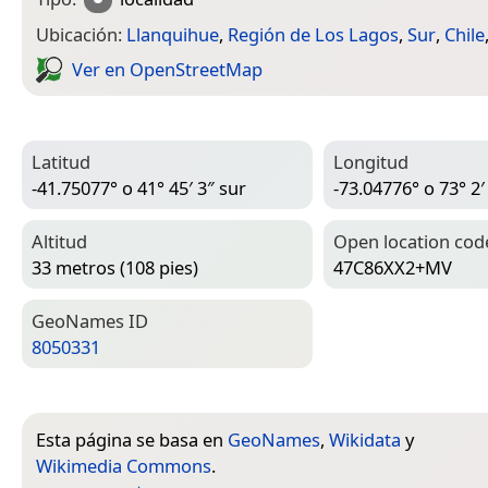
Ubicación:
Llanquihue
,
Región de Los Lagos
,
Sur
,
Chile
Ver en Open­Street­Map
Latitud
Longitud
-41.75077° o 41° 45′ 3″ sur
-73.04776° o 73° 2′
Altitud
Open location cod
33 metros (108 pies)
47C86XX2+MV
Geo­Names ID
8050331
Esta página se basa en
GeoNames
,
Wikidata
y
Wikimedia Commons
.