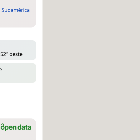
,
Sudamérica
 52″ oeste
e