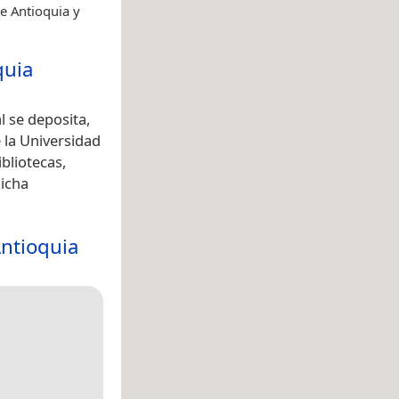
e Antioquia y
quia
l se deposita,
e la Universidad
bliotecas,
dicha
Antioquia