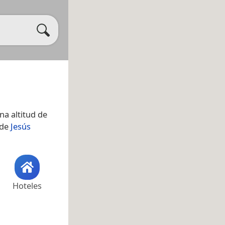
na altitud de
 de
Jesús
Hoteles