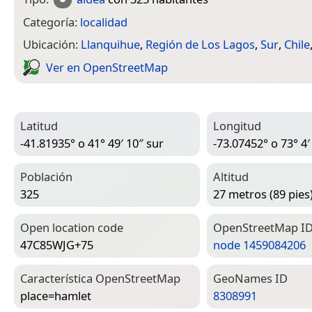
Categoría:
localidad
Ubicación:
Llanquihue
,
Región de Los Lagos
,
Sur
,
Chile
Ver en Open­Street­Map
Latitud
Longitud
-41.81935° o 41° 49′ 10″ sur
-73.07452° o 73° 4′
Población
Altitud
325
27 metros (89 pies
Open location code
Open­Street­Map I
47C85WJG+75
node 1459084206
Característica Open­Street­Map
Geo­Names ID
place=­hamlet
8308991