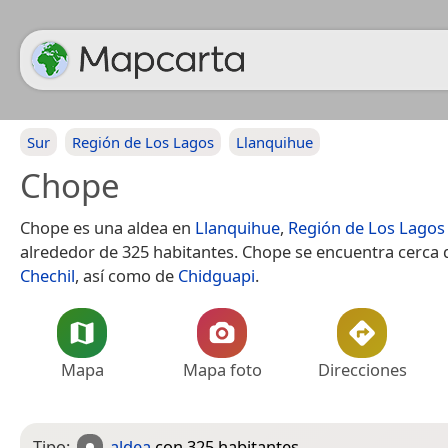
Sur
Región de Los Lagos
Llanquihue
Chope
Chope es una aldea en
Llanquihue
,
Región de Los Lagos
alrededor de 325 habitantes. Chope se encuentra cerca d
Chechil
, así como de
Chidguapi
.
Mapa
Mapa foto
Direcciones
Tipo:
aldea
con 325 habitantes