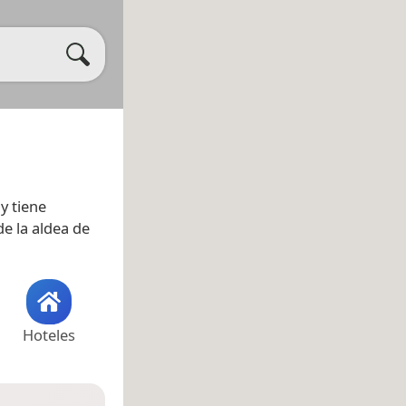
y tiene
e la aldea de
Hoteles