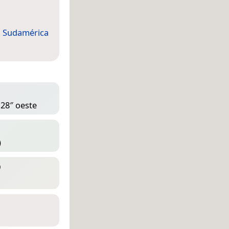
,
Sudamérica
 28″ oeste
)
D