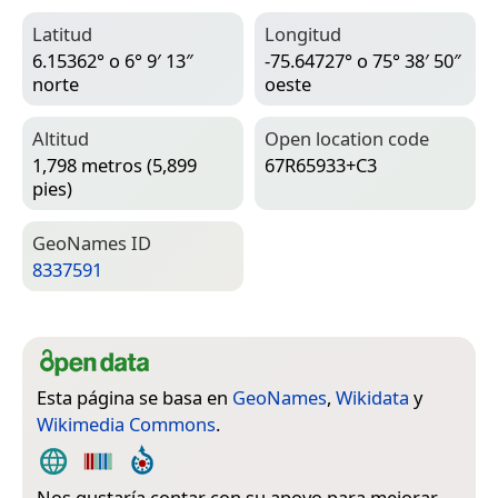
Latitud
Longitud
6.15362° o 6° 9′ 13″
-75.64727° o 75° 38′ 50″
norte
oeste
Altitud
Open location code
1,798 metros (5,899
67R65933+C3
pies)
Geo­Names ID
8337591
Esta página se basa en
GeoNames
,
Wikidata
y
Wikimedia Commons
.
Nos gustaría contar con su apoyo para mejorar