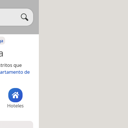
ga
a
stritos que
artamento de
Hoteles