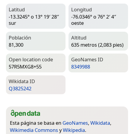
Latitud
Longitud
-13.3245° o 13° 19′ 28″
-76.0346° o 76° 2′ 4″
sur
oeste
Población
Altitud
81,300
635 metros (2,083 pies)
Open location code
Geo­Names ID
57R5MXG8+55
8349988
Wiki­data ID
Q3825242
Esta página se basa en
GeoNames
,
Wikidata
,
Wikimedia Commons
y
Wikipedia
.