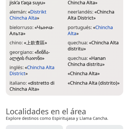
jisk’a t’aqa suyu
»
Chincha Alta
»
alemán:
«
Distrikt
neerlandés:
«
Chincha
Chincha Alta
»
Alta District
»
bielorruso:
«
Чынча-
portugués:
«
Chincha
Альта
»
Alta
»
chino:
«
上欽查區
»
quechua:
«
Chincha Alta
distritu
»
georgiano:
«
ჩინჩა-
ალტის რაიონი
»
quechua:
«
Hanan
Chincha distritu
»
inglés:
«
Chincha Alta
District
»
«
Chincha Alta
»
italiano:
«
distretto di
«
Chincha Alta (distrito)
»
Chincha Alta
»
Localidades en el área
Explore destinos como Espiritujasa y Llama Cancha.