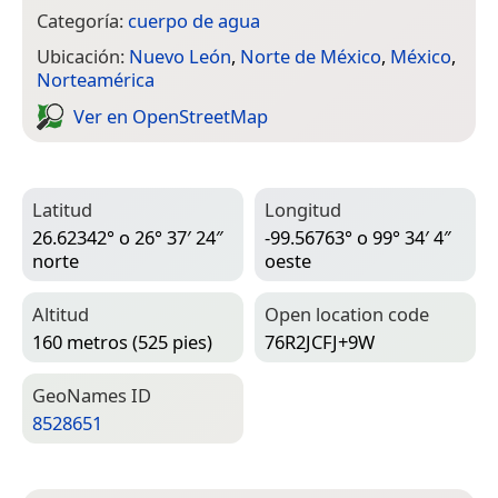
Categoría:
cuerpo de agua
Ubicación:
Nuevo León
,
Norte de México
,
México
,
Norteamérica
Ver en Open­Street­Map
Latitud
Longitud
26.62342° o 26° 37′ 24″
-99.56763° o 99° 34′ 4″
norte
oeste
Altitud
Open location code
160 metros (525 pies)
76R2JCFJ+9W
Geo­Names ID
8528651