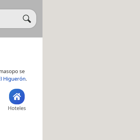
amasopo se
El Higuerón
.
Hoteles