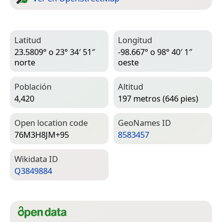
Latitud
Longitud
23.5809° o 23° 34′ 51″
-98.667° o 98° 40′ 1″
norte
oeste
Población
Altitud
4,420
197 metros (646 pies)
Open location code
Geo­Names ID
76M3H8JM+95
8583457
Wiki­data ID
Q3849884