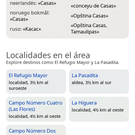
neerlandés:
«
Casas
»
«
conceyu de Casas
»
noruego bokmål:
«
Opština Casas
»
«
Casas
»
«
Opština Casas,
ruso:
«
Касас
»
Tamaulipas
»
Localidades en el área
Explore destinos como El Refugio Mayor y La Pasadita.
El Refugio Mayor
La Pasadita
localidad, 3½ km al
aldea, 3½ km al sur
suroeste
Campo Número Cuatro
La Higuera
(Las Flores)
localidad, 4½ km al oeste
localidad, 4½ km al oeste
Campo Número Dos