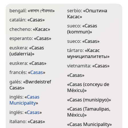
bengalí:
«
কাসাস পৌরসভা
»
serbio:
«
Општина
Касас
»
catalán:
«
Casas
»
sueco:
«
Casas
checheno:
«
Касас
»
(kommun)
»
esperanto:
«
Casas
»
sueco:
«
Casas
»
euskera:
«
Casas
tártaro:
«
Касас
(udalerria)
»
муниципалитеты
»
euskera:
«
Casas
»
vietnamita:
«
Casas
»
francés:
«
Casas
»
«
Casas
»
galés:
«
Bwrdeistref
«
Casas (conceyu de
Casas
»
Méxicu)
»
inglés:
«
Casas
«
Casas (munisipyo)
»
Municipality
»
«
Casas (Tamaulipas,
inglés:
«
Casas
»
Méxicu)
»
italiano:
«
Casas
»
«
Casas Municipality
»