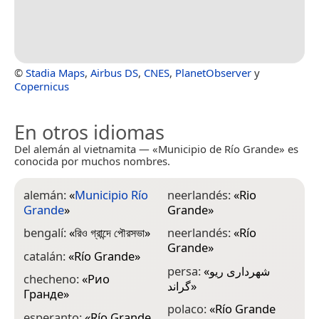
©
Stadia Maps
,
Airbus DS
,
CNES
,
PlanetObserver
y
Copernicus
En otros idiomas
Del alemán al vietnamita — «Municipio de Río Grande» es
conocida por muchos nombres.
alemán:
«
Municipio Río
neerlandés:
«
Rio
Grande
»
Grande
»
bengalí:
«
রিও গ্রান্দে পৌরসভা
»
neerlandés:
«
Río
Grande
»
catalán:
«
Río Grande
»
persa:
«
شهرداری ریو
checheno:
«
Рио
گراند
»
Гранде
»
polaco:
«
Río Grande
esperanto:
«
Río Grande