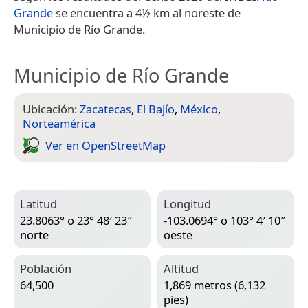
Grande
se encuentra a 4½ km al noreste de
Municipio de Río Grande.
Municipio de Río Grande
Ubicación:
Zacatecas
,
El Bajío
,
México
,
Norteamérica
Ver en Open­Street­Map
Latitud
Longitud
23.8063° o 23° 48′ 23″
-103.0694° o 103° 4′ 10″
norte
oeste
Población
Altitud
64,500
1,869 metros (6,132
pies)