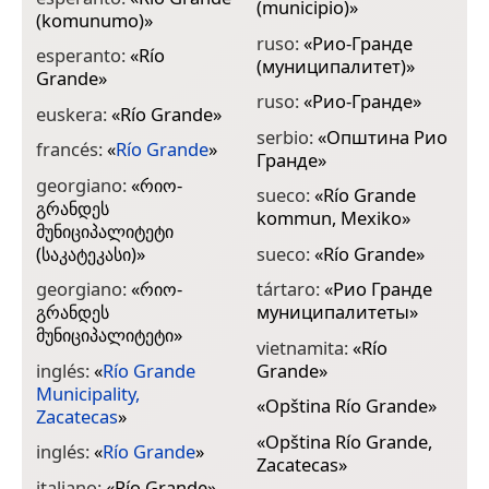
(municipio)
»
(komunumo)
»
ruso:
«
Рио-Гранде
esperanto:
«
Río
(муниципалитет)
»
Grande
»
ruso:
«
Рио-Гранде
»
euskera:
«
Río Grande
»
serbio:
«
Општина Рио
francés:
«
Río Grande
»
Гранде
»
georgiano:
«
რიო-
sueco:
«
Río Grande
გრანდეს
kommun, Mexiko
»
მუნიციპალიტეტი
(საკატეკასი)
»
sueco:
«
Río Grande
»
georgiano:
«
რიო-
tártaro:
«
Рио Гранде
გრანდეს
муниципалитеты
»
მუნიციპალიტეტი
»
vietnamita:
«
Río
inglés:
«
Río Grande
Grande
»
Municipality,
«
Opština Río Grande
»
Zacatecas
»
«
Opština Río Grande,
inglés:
«
Río Grande
»
Zacatecas
»
italiano:
«
Río Grande
»