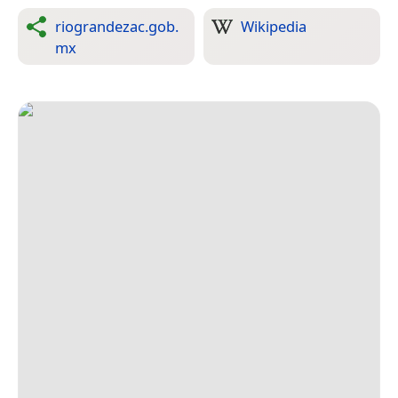
riograndezac.gob.
Wikipedia
mx