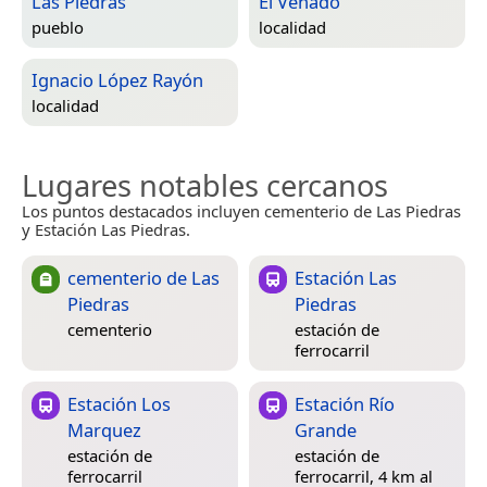
Las Piedras
El Venado
pueblo
localidad
Ignacio López Rayón
localidad
Lugares notables cercanos
Los puntos destacados incluyen cementerio de Las Piedras
y Estación Las Piedras.
cementerio de Las
Estación Las
Piedras
Piedras
cementerio
estación de
ferrocarril
Estación Los
Estación Río
Marquez
Grande
estación de
estación de
ferrocarril
ferrocarril, 4 km al