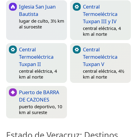
Iglesia San Juan
Central
Bautista
Termoeléctrica
Tuxpan III y IV
lugar de culto, 3½ km
al suroeste
central eléctrica, 4
km al norte
Central
Central
Termoeléctrica
Termoeléctrica
Tuxpan II
Tuxpan V
central eléctrica, 4
central eléctrica, 4½
km al norte
km al norte
Puerto de BARRA
DE CAZONES
puerto deportivo, 10
km al sureste
Estado de Veracruz
: Destinos