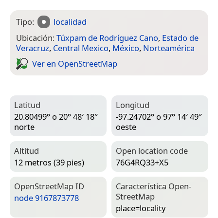
Tipo:
localidad
Ubicación:
Túxpam de Rodríguez Cano
,
Estado de
Veracruz
,
Central Mexico
,
México
,
Norteamérica
Ver en Open­Street­Map
Latitud
Longitud
20.80499° o 20° 48′ 18″
-97.24702° o 97° 14′ 49″
norte
oeste
Altitud
Open location code
12 metros (39 pies)
76G4RQ33+X5
Open­Street­Map ID
Característica Open­
Street­Map
node 9167873778
place=­locality