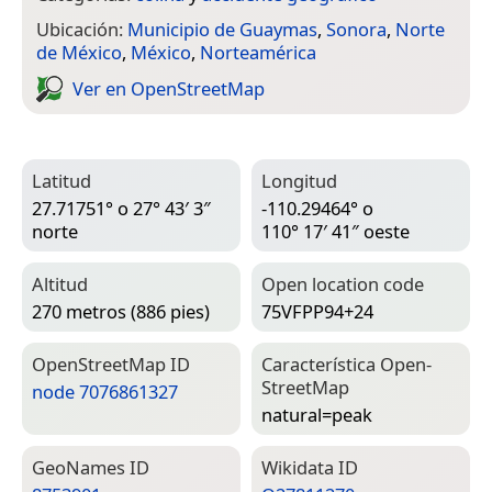
Ubicación:
Municipio de Guaymas
,
Sonora
,
Norte
de México
,
México
,
Norteamérica
Ver en Open­Street­Map
Latitud
Longitud
27.71751° o 27° 43′ 3″
-110.29464° o
norte
110° 17′ 41″ oeste
Altitud
Open location code
270 metros (886 pies)
75VFPP94+24
Open­Street­Map ID
Característica Open­
Street­Map
node 7076861327
natural=­peak
Geo­Names ID
Wiki­data ID