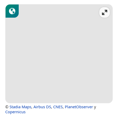
©
Stadia Maps
,
Airbus DS
,
CNES
,
PlanetObserver
y
Copernicus