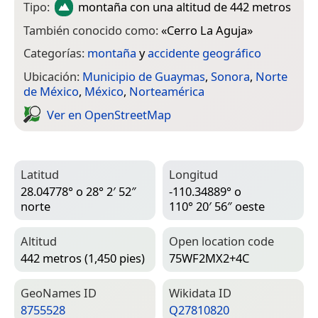
Tipo:
montaña
con una altitud de 442 metros
También conocido como:
«
Cerro La Aguja
»
Categorías:
montaña
y
accidente geográfico
Ubicación:
Municipio de Guaymas
,
Sonora
,
Norte
de México
,
México
,
Norteamérica
Ver en Open­Street­Map
Latitud
Longitud
28.04778° o 28° 2′ 52″
-110.34889° o
norte
110° 20′ 56″ oeste
Altitud
Open location code
442 metros (1,450 pies)
75WF2MX2+4C
Geo­Names ID
Wiki­data ID
8755528
Q27810820