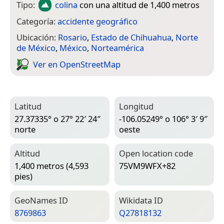
Tipo:
colina
con una altitud de 1,400 metros
Categoría:
accidente geográfico
Ubicación:
Rosario
,
Estado de Chihuahua
,
Norte
de México
,
México
,
Norteamérica
Ver en Open­Street­Map
Latitud
Longitud
27.37335° o 27° 22′ 24″
-106.05249° o 106° 3′ 9″
norte
oeste
Altitud
Open location code
1,400 metros (4,593
75VM9WFX+82
pies)
Geo­Names ID
Wiki­data ID
8769863
Q27818132