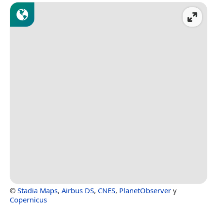
©
Stadia Maps
,
Airbus DS
,
CNES
,
PlanetObserver
y
Copernicus