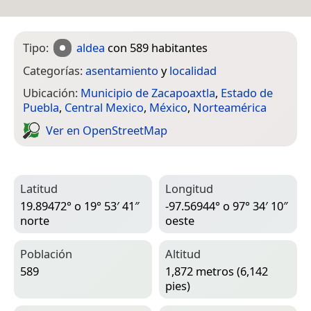
Tipo:
aldea
con 589 habitantes
Categorías:
asentamiento
y
localidad
Ubicación:
Municipio de Zacapoaxtla
,
Estado de
Puebla
,
Central Mexico
,
México
,
Norteamérica
Ver en Open­Street­Map
Latitud
Longitud
19.89472° o 19° 53′ 41″
-97.56944° o 97° 34′ 10″
norte
oeste
Población
Altitud
589
1,872 metros (6,142
pies)