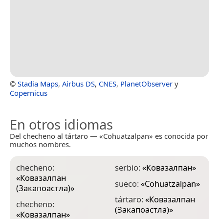
©
Stadia Maps
,
Airbus DS
,
CNES
,
PlanetObserver
y
Copernicus
En otros idiomas
Del checheno al tártaro — «Cohuatzalpan» es conocida por
muchos nombres.
checheno:
serbio:
«
Ковазалпан
»
«
Ковазалпан
sueco:
«
Cohuatzalpan
»
(Закапоастла)
»
tártaro:
«
Ковазалпан
checheno:
(Закапоастла)
»
«
Ковазалпан
»