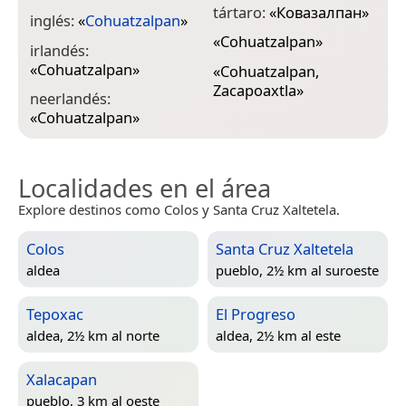
tártaro:
«
Ковазалпан
»
inglés:
«
Cohuatzalpan
»
«
Cohuatzalpan
»
irlandés:
«
Cohuatzalpan
»
«
Cohuatzalpan,
Zacapoaxtla
»
neerlandés:
«
Cohuatzalpan
»
Localidades en el área
Explore destinos como Colos y Santa Cruz Xaltetela.
Colos
Santa Cruz Xaltetela
aldea
pueblo, 2½ km al suroeste
Tepoxac
El Progreso
aldea, 2½ km al norte
aldea, 2½ km al este
Xalacapan
pueblo, 3 km al oeste