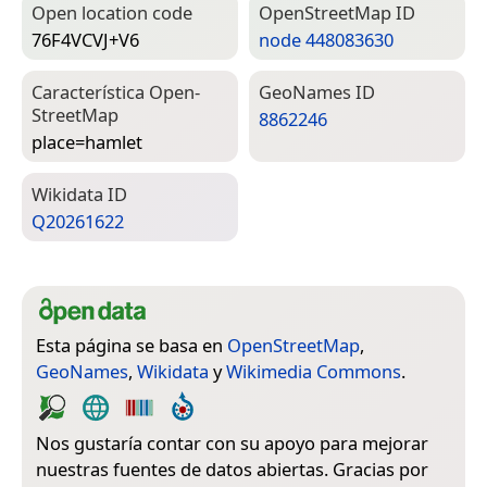
Open location code
Open­Street­Map ID
76F4VCVJ+V6
node 448083630
Característica Open­
Geo­Names ID
Street­Map
8862246
place=­hamlet
Wiki­data ID
Q20261622
Esta página se basa en
OpenStreetMap
,
GeoNames
,
Wikidata
y
Wikimedia Commons
.
Nos gustaría contar con su apoyo para mejorar
nuestras fuentes de datos abiertas. Gracias por