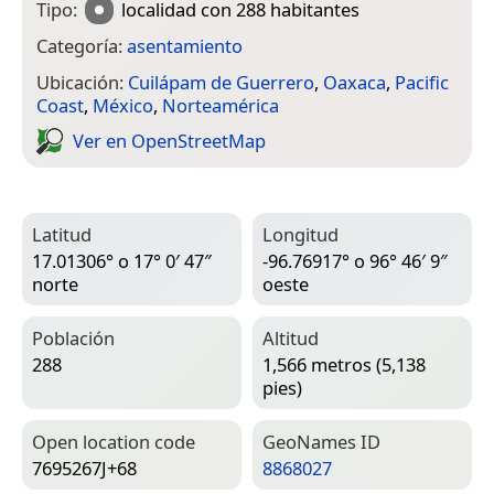
Tipo:
localidad
con 288 habitantes
Categoría:
asentamiento
Ubicación:
Cuilápam de Guerrero
,
Oaxaca
,
Pacific
Coast
,
México
,
Norteamérica
Ver en Open­Street­Map
Latitud
Longitud
17.01306° o 17° 0′ 47″
-96.76917° o 96° 46′ 9″
norte
oeste
Población
Altitud
288
1,566 metros (5,138
pies)
Open location code
Geo­Names ID
7695267J+68
8868027