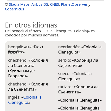
©
Stadia Maps
,
Airbus DS
,
CNES
,
PlanetObserver
y
Copernicus
En otros idiomas
Del bengalí al tártaro — «La Cieneguita [Colonia]» es
conocida por muchos nombres.
bengalí:
«
কোলোনিয়া লা
neerlandés:
«
Colonia la
সিয়েনেগিতা
»
Cieneguita
»
checheno:
«
Колония
serbio:
«
Колонија ла
ла Сьенегита
Сијенегита
»
(Куилапам де
sueco:
«
Colonia la
Герреро)
»
Cieneguita
»
checheno:
«
Колония
tártaro:
«
Колония ла
ла Сьенегита
»
Сьенегита
»
inglés:
«
Colonia la
«
Colonia la Cieneguita
»
Cieneguita
»
«
Colonia la Cieneguita,