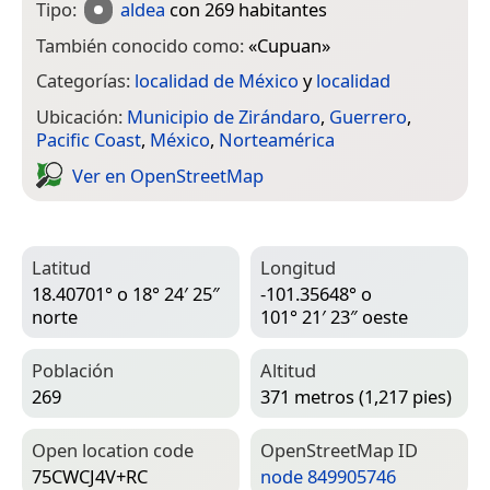
Tipo:
aldea
con 269 habitantes
También conocido como:
«
Cupuan
»
Categorías:
localidad de México
y
localidad
Ubicación:
Municipio de Zirándaro
,
Guerrero
,
Pacific Coast
,
México
,
Norteamérica
Ver en Open­Street­Map
Latitud
Longitud
18.40701° o 18° 24′ 25″
-101.35648° o
norte
101° 21′ 23″ oeste
Población
Altitud
269
371 metros (1,217 pies)
Open location code
Open­Street­Map ID
75CWCJ4V+RC
node 849905746