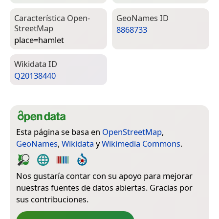
Característica Open­
Geo­Names ID
Street­Map
8868733
place=­hamlet
Wiki­data ID
Q20138440
Esta página se basa en
OpenStreetMap
,
GeoNames
,
Wikidata
y
Wikimedia Commons
.
Nos gustaría contar con su apoyo para mejorar
nuestras fuentes de datos abiertas. Gracias por
sus contribuciones.