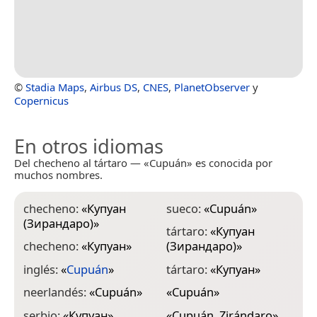
©
Stadia Maps
,
Airbus DS
,
CNES
,
PlanetObserver
y
Copernicus
En otros idiomas
Del checheno al tártaro — «Cupuán» es conocida por
muchos nombres.
checheno:
«
Купуан
sueco:
«
Cupuán
»
(Зирандаро)
»
tártaro:
«
Купуан
checheno:
«
Купуан
»
(Зирандаро)
»
inglés:
«
Cupuán
»
tártaro:
«
Купуан
»
neerlandés:
«
Cupuán
»
«
Cupuán
»
serbio:
«
Купуан
»
«
Cupuán, Zirándaro
»