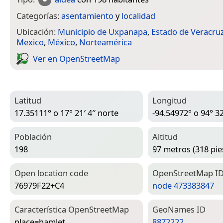
Categorías:
asentamiento
y
localidad
Ubicación:
Municipio de Uxpanapa
,
Estado de Veracru
Mexico
,
México
,
Norteamérica
Ver en Open­Street­Map
Latitud
Longitud
17.35111° o 17° 21′ 4″ norte
-94.54972° o 94° 32
Población
Altitud
198
97 metros (318 pie
Open location code
Open­Street­Map I
76979F22+C4
node 473383847
Característica Open­Street­Map
Geo­Names ID
place=­hamlet
8872222