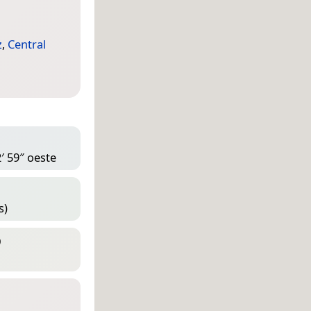
z
,
Central
′ 59″ oeste
s)
D