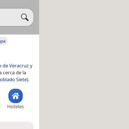
apa
o de Veracruz
y
a cerca de la
oblado Siete)
.
Hoteles