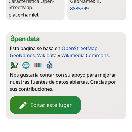
Característica Open­
Geo­Names ID
Street­Map
8885399
place=­hamlet
Esta página se basa en
OpenStreetMap
,
GeoNames
,
Wikidata
y
Wikimedia Commons
.
Nos gustaría contar con su apoyo para mejorar
nuestras fuentes de datos abiertas. Gracias por
sus contribuciones.
Editar este lugar