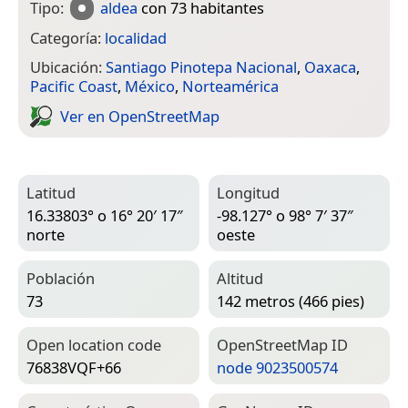
Tipo:
aldea
con 73 habitantes
Categoría:
localidad
Ubicación:
Santiago Pinotepa Nacional
,
Oaxaca
,
Pacific Coast
,
México
,
Norteamérica
Ver en Open­Street­Map
Latitud
Longitud
16.33803° o 16° 20′ 17″
-98.127° o 98° 7′ 37″
norte
oeste
Población
Altitud
73
142 metros (466 pies)
Open location code
Open­Street­Map ID
76838VQF+66
node 9023500574