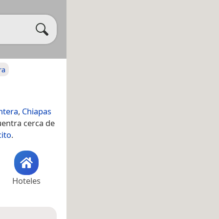
ra
ntera
,
Chiapas
uentra cerca de
ito
.
Hoteles