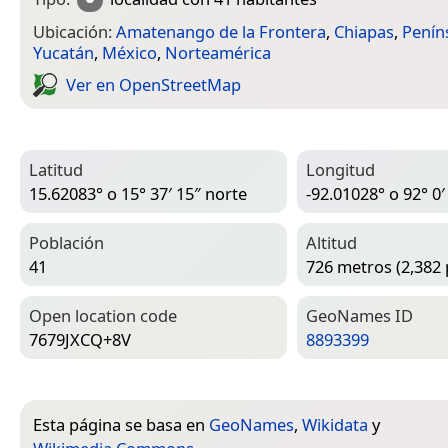
Ubicación:
Amatenango de la Frontera
,
Chiapas
,
Penín
Yucatán
,
México
,
Norteamérica
Ver en Open­Street­Map
Latitud
Longitud
15.62083° o 15° 37′ 15″ norte
-92.01028° o 92° 0′
Población
Altitud
41
726 metros (2,382 
Open location code
Geo­Names ID
7679JXCQ+8V
8893399
Esta página se basa en
GeoNames
,
Wikidata
y