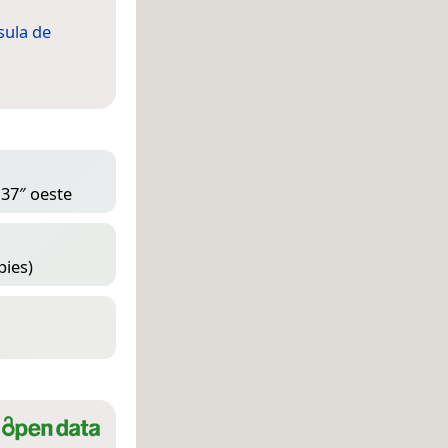
sula de
 37″ oeste
pies)