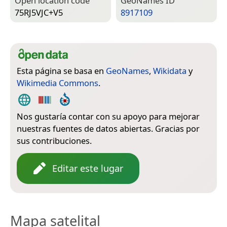
Open location code
Geo­Names ID
75RJ5VJC+V5
8917109
Esta página se basa en
GeoNames
,
Wikidata
y
Wikimedia Commons
.
Nos gustaría contar con su apoyo para mejorar
nuestras fuentes de datos abiertas. Gracias por
sus contribuciones.
Editar este lugar
Mapa satelital