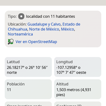
Tipo:
localidad
con 11 habitantes
Ubicación:
Guadalupe y Calvo
,
Estado de
Chihuahua
,
Norte de México
,
México
,
Norteamérica
Ver en Open­Street­Map
Latitud
Longitud
26.18217° o 26° 10′ 56″
-107.12958° o
norte
107° 7′ 47″ oeste
Población
Altitud
11
1,503 metros (4,931
pies)