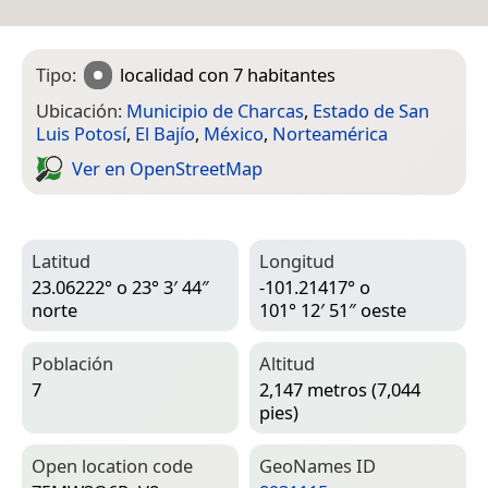
Tipo:
localidad
con 7 habitantes
Ubicación:
Municipio de Charcas
,
Estado de San
Luis Potosí
,
El Bajío
,
México
,
Norteamérica
Ver en Open­Street­Map
Latitud
Longitud
23.06222° o 23° 3′ 44″
-101.21417° o
norte
101° 12′ 51″ oeste
Población
Altitud
7
2,147 metros (7,044
pies)
Open location code
Geo­Names ID