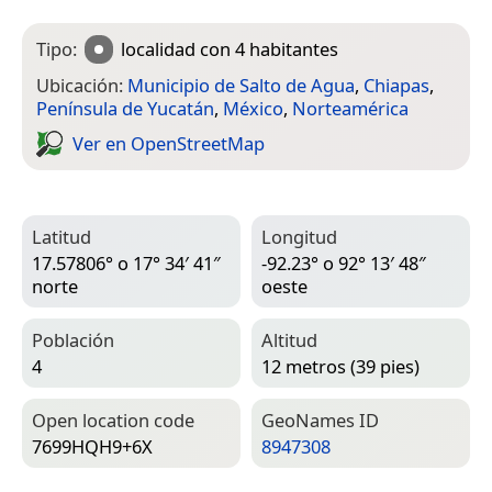
Tipo:
localidad
con 4 habitantes
Ubicación:
Municipio de Salto de Agua
,
Chiapas
,
Península de Yucatán
,
México
,
Norteamérica
Ver en Open­Street­Map
Latitud
Longitud
17.57806° o 17° 34′ 41″
-92.23° o 92° 13′ 48″
norte
oeste
Población
Altitud
4
12 metros (39 pies)
Open location code
Geo­Names ID
7699HQH9+6X
8947308