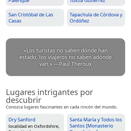
Palenque
Tuxtla Gutiérrez
San Cristóbal de Las
Tapachula de Córdova y
Casas
Ordóñez
«
Los turistas no saben dónde han
estado, los viajeros no saben adónde
van.
»
—
Paul Theroux
Lugares intrigantes por
descubrir
Conozca lugares fascinantes en cada rincón del mundo.
Dry Sanford
Santa María y Todos los
Santos [Monasterio
localidad en
Oxfordshire,