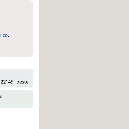
ico
,
 22′ 45″ oeste
e