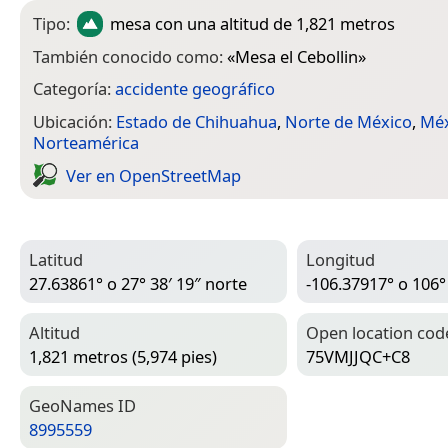
Tipo:
mesa
con una altitud de 1,821 metros
También conocido como:
«
Mesa el Cebollin
»
Categoría:
accidente geográfico
Ubicación:
Estado de Chihuahua
,
Norte de México
,
Méx
Norteamérica
Ver en Open­Street­Map
Latitud
Longitud
27.63861° o 27° 38′ 19″ norte
-106.37917° o 106°
Altitud
Open location cod
1,821 metros (5,974 pies)
75VMJJQC+C8
Geo­Names ID
8995559