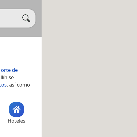
orte de
llín se
tos
, así como
Hoteles