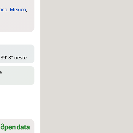
ico
,
México
,
 39′ 8″ oeste
e