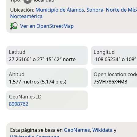
Ubicación:
Municipio de Álamos
,
Sonora
,
Norte de Méx
Norteamérica
Ver en Open­Street­Map
Latitud
Longitud
27.26166° o 27° 15′ 42″ norte
-108.65234° o 108°
Altitud
Open location cod
1,577 metros (5,174 pies)
75VH786X+M3
Geo­Names ID
8998762
Esta página se basa en
GeoNames
,
Wikidata
y