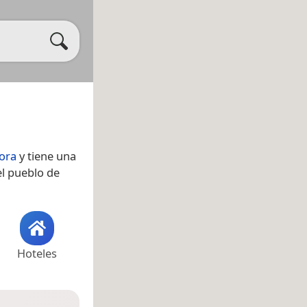
ora
y tiene una
el pueblo de
Hoteles