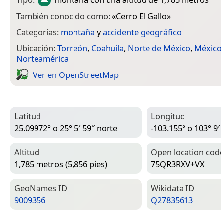
También conocido como:
«
Cerro El Gallo
»
Categorías:
montaña
y
accidente geográfico
Ubicación:
Torreón
,
Coahuila
,
Norte de México
,
Méxic
Norteamérica
Ver en Open­Street­Map
Latitud
Longitud
25.09972° o 25° 5′ 59″ norte
-103.155° o 103° 9′
Altitud
Open location cod
1,785 metros (5,856 pies)
75QR3RXV+VX
Geo­Names ID
Wiki­data ID
9009356
Q27835613