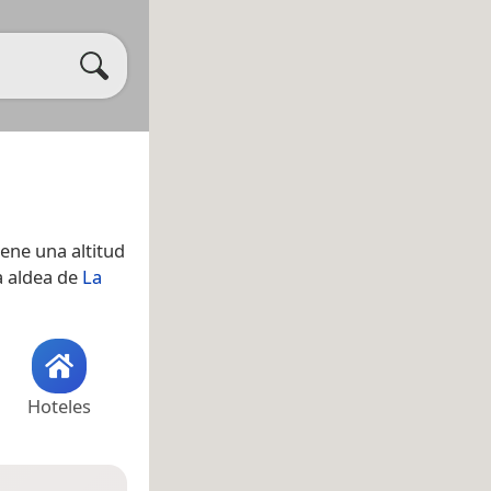
iene una altitud
a aldea de
La
Hoteles