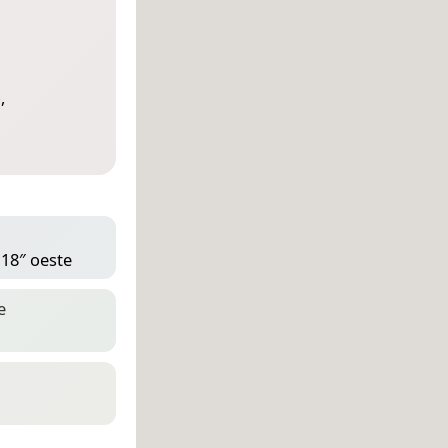
o
,
 18″ oeste
e