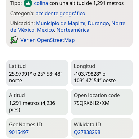
Tipo:
colina
con una altitud de 1,291 metros
Categoría:
accidente geográfico
Ubicación:
Municipio de Mapimí
,
Durango
,
Norte
de México
,
México
,
Norteamérica
Ver en Open­Street­Map
Latitud
Longitud
25.97991° o 25° 58′ 48″
-103.79828° o
norte
103° 47′ 54″ oeste
Altitud
Open location code
1,291 metros (4,236
75QRX6H2+XM
pies)
Geo­Names ID
Wiki­data ID
9015497
Q27838298