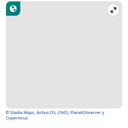
©
Stadia Maps
,
Airbus DS
,
CNES
,
PlanetObserver
y
Copernicus