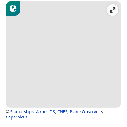
©
Stadia Maps
,
Airbus DS
,
CNES
,
PlanetObserver
y
Copernicus