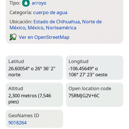
Tipo:
arroyo
Categoría:
cuerpo de agua
Ubicación:
Estado de Chihuahua
,
Norte de
México
,
México
,
Norteamérica
Ver en Open­Street­Map
Latitud
Longitud
26.60054° o 26° 36′ 2″
-106.45649° o
norte
106° 27′ 23″ oeste
Altitud
Open location code
2,300 metros (7,546
75RMJG2V+6C
pies)
Geo­Names ID
9018264