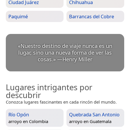
Ciudad Juárez
Chihuahua
Paquimé
Barrancas del Cobre
«
Nuestro destino de viaje nunca es un
lugar, sino una nueva forma de ver las
cosas.
»
—
Henry Miller
Lugares intrigantes por
descubrir
Conozca lugares fascinantes en cada rincón del mundo.
Río Opón
Quebrada San Antonio
arroyo en
Colombia
arroyo en
Guatemala