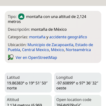
Tipo:
montaña
con una altitud de 2,124
metros
Descripción:
montaña de México
Categorías:
montaña
y
accidente geográfico
Ubicación:
Municipio de Zacapoaxtla
,
Estado de
Puebla
,
Central Mexico
,
México
,
Norteamérica
Ver en Open­Street­Map
Latitud
Longitud
19.86383° o 19° 51′ 50″
-97.60899° o 97° 36′ 32″
norte
oeste
Altitud
Open location code
2,124 metros (6,969
76F4V97R+GC