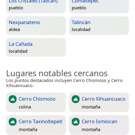
Los Cristales (Talican)
Comaltepec
pueblo
pueblo
Nexpanateno
Talincán
aldea
localidad
La Cañada
localidad
Lugares notables cercanos
Los puntos destacados incluyen Cerro Chismoso y Cerro
Xihuancuaco.
Cerro Chismoso
Cerro Xihuancuaco
colina
montaña
Cerro Taxinoltepetl
Cerro Ixmiocan
montaña
montaña