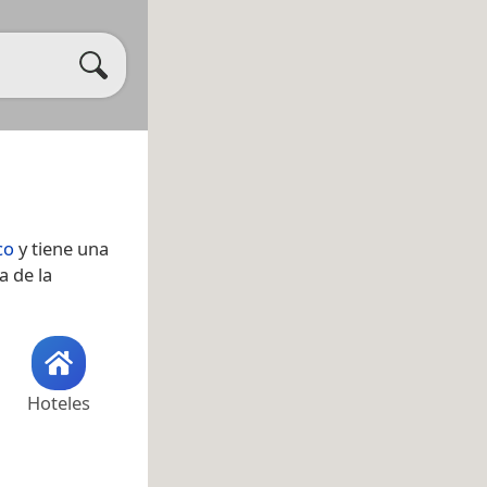
co
y tiene una
a de la
Hoteles