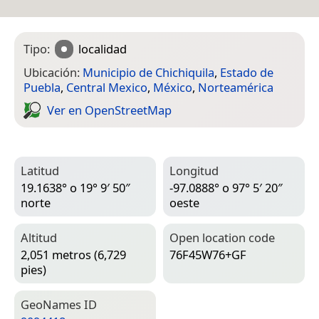
Tipo:
localidad
Ubicación:
Municipio de Chichiquila
,
Estado de
Puebla
,
Central Mexico
,
México
,
Norteamérica
Ver en Open­Street­Map
Latitud
Longitud
19.1638° o 19° 9′ 50″
-97.0888° o 97° 5′ 20″
norte
oeste
Altitud
Open location code
2,051 metros (6,729
76F45W76+GF
pies)
Geo­Names ID