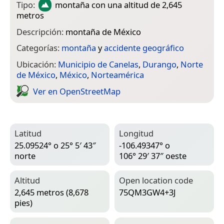
Tipo:
montaña
con una altitud de 2,645
metros
Descripción:
montaña de México
Categorías:
montaña
y
accidente geográfico
Ubicación:
Municipio de Canelas
,
Durango
,
Norte
de México
,
México
,
Norteamérica
Ver en Open­Street­Map
Latitud
Longitud
25.09524° o 25° 5′ 43″
-106.49347° o
norte
106° 29′ 37″ oeste
Altitud
Open location code
2,645 metros (8,678
75QM3GW4+3J
pies)